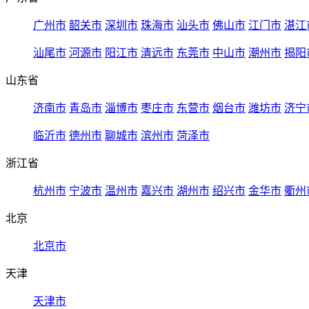
广州市
韶关市
深圳市
珠海市
汕头市
佛山市
江门市
湛江
汕尾市
河源市
阳江市
清远市
东莞市
中山市
潮州市
揭阳
山东省
济南市
青岛市
淄博市
枣庄市
东营市
烟台市
潍坊市
济宁
临沂市
德州市
聊城市
滨州市
菏泽市
浙江省
杭州市
宁波市
温州市
嘉兴市
湖州市
绍兴市
金华市
衢州
北京
北京市
天津
天津市