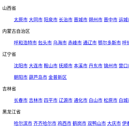
山西省
太原市
大同市
阳泉市
长治市
晋城市
朔州市
晋中市
运城
内蒙古自治区
呼和浩特市
包头市
乌海市
赤峰市
通辽市
鄂尔多斯市
呼
辽宁省
沈阳市
大连市
鞍山市
抚顺市
本溪市
丹东市
锦州市
营口
朝阳市
葫芦岛市
金普新区
吉林省
长春市
吉林市
四平市
辽源市
通化市
白山市
松原市
白城
黑龙江省
哈尔滨市
齐齐哈尔市
鸡西市
鹤岗市
双鸭山市
大庆市
伊