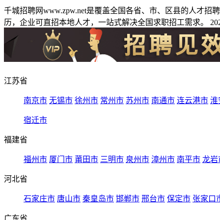
千城招聘网www.zpw.net是覆盖全国各省、市、区县的人
历，企业可直招本地人才，一站式解决全国求职招工需求。 2026
江苏省
南京市
无锡市
徐州市
常州市
苏州市
南通市
连云港市
淮
宿迁市
福建省
福州市
厦门市
莆田市
三明市
泉州市
漳州市
南平市
龙岩
河北省
石家庄市
唐山市
秦皇岛市
邯郸市
邢台市
保定市
张家口
广东省