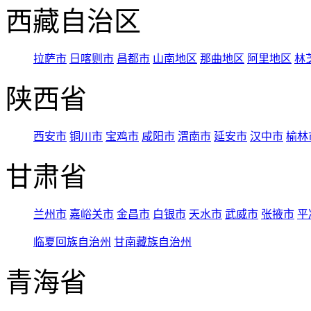
西藏自治区
拉萨市
日喀则市
昌都市
山南地区
那曲地区
阿里地区
林
陕西省
西安市
铜川市
宝鸡市
咸阳市
渭南市
延安市
汉中市
榆林
甘肃省
兰州市
嘉峪关市
金昌市
白银市
天水市
武威市
张掖市
平
临夏回族自治州
甘南藏族自治州
青海省