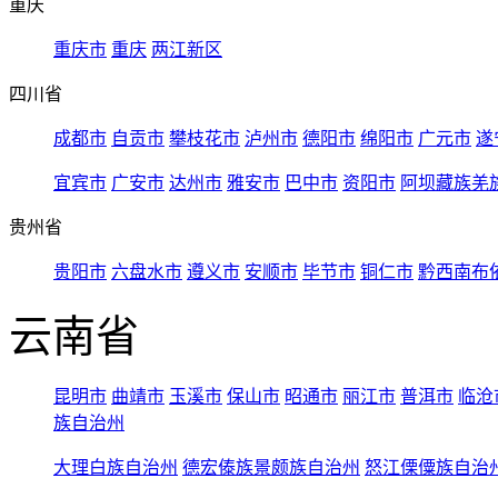
重庆
重庆市
重庆
两江新区
四川省
成都市
自贡市
攀枝花市
泸州市
德阳市
绵阳市
广元市
遂
宜宾市
广安市
达州市
雅安市
巴中市
资阳市
阿坝藏族羌
贵州省
贵阳市
六盘水市
遵义市
安顺市
毕节市
铜仁市
黔西南布
云南省
昆明市
曲靖市
玉溪市
保山市
昭通市
丽江市
普洱市
临沧
族自治州
大理白族自治州
德宏傣族景颇族自治州
怒江傈僳族自治