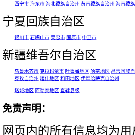
西宁市
海东市
海北藏族自治州
黄南藏族自治州
海南藏族
宁夏回族自治区
银川市
石嘴山市
吴忠市
固原市
中卫市
新疆维吾尔自治区
乌鲁木齐市
克拉玛依市
吐鲁番地区
哈密地区
昌吉回族自
克孜自治州
喀什地区
和田地区
伊犁哈萨克自治州
塔城地区
阿勒泰地区
直辖县级
免责声明：
网页内的所有信息均为用