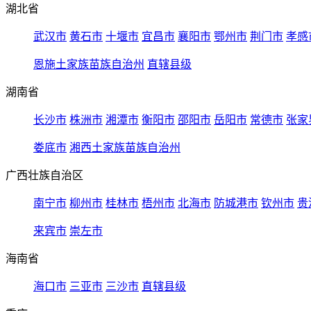
湖北省
武汉市
黄石市
十堰市
宜昌市
襄阳市
鄂州市
荆门市
孝感
恩施土家族苗族自治州
直辖县级
湖南省
长沙市
株洲市
湘潭市
衡阳市
邵阳市
岳阳市
常德市
张家
娄底市
湘西土家族苗族自治州
广西壮族自治区
南宁市
柳州市
桂林市
梧州市
北海市
防城港市
钦州市
贵
来宾市
崇左市
海南省
海口市
三亚市
三沙市
直辖县级