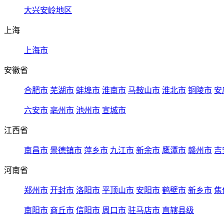
大兴安岭地区
上海
上海市
安徽省
合肥市
芜湖市
蚌埠市
淮南市
马鞍山市
淮北市
铜陵市
安
六安市
亳州市
池州市
宣城市
江西省
南昌市
景德镇市
萍乡市
九江市
新余市
鹰潭市
赣州市
吉
河南省
郑州市
开封市
洛阳市
平顶山市
安阳市
鹤壁市
新乡市
焦
南阳市
商丘市
信阳市
周口市
驻马店市
直辖县级