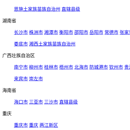
恩施土家族苗族自治州
直辖县级
湖南省
长沙市
株洲市
湘潭市
衡阳市
邵阳市
岳阳市
常德市
张家
娄底市
湘西土家族苗族自治州
广西壮族自治区
南宁市
柳州市
桂林市
梧州市
北海市
防城港市
钦州市
贵
来宾市
崇左市
海南省
海口市
三亚市
三沙市
直辖县级
重庆
重庆市
重庆
两江新区