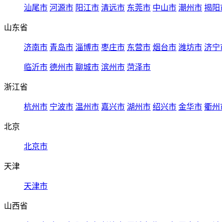
汕尾市
河源市
阳江市
清远市
东莞市
中山市
潮州市
揭阳
山东省
济南市
青岛市
淄博市
枣庄市
东营市
烟台市
潍坊市
济宁
临沂市
德州市
聊城市
滨州市
菏泽市
浙江省
杭州市
宁波市
温州市
嘉兴市
湖州市
绍兴市
金华市
衢州
北京
北京市
天津
天津市
山西省