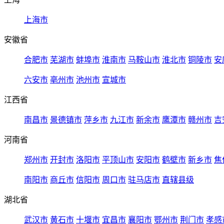
上海市
安徽省
合肥市
芜湖市
蚌埠市
淮南市
马鞍山市
淮北市
铜陵市
安
六安市
亳州市
池州市
宣城市
江西省
南昌市
景德镇市
萍乡市
九江市
新余市
鹰潭市
赣州市
吉
河南省
郑州市
开封市
洛阳市
平顶山市
安阳市
鹤壁市
新乡市
焦
南阳市
商丘市
信阳市
周口市
驻马店市
直辖县级
湖北省
武汉市
黄石市
十堰市
宜昌市
襄阳市
鄂州市
荆门市
孝感