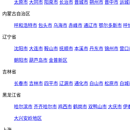
太原市
大同市
阳泉市
长治市
晋城市
朔州市
晋中市
运城
内蒙古自治区
呼和浩特市
包头市
乌海市
赤峰市
通辽市
鄂尔多斯市
呼
辽宁省
沈阳市
大连市
鞍山市
抚顺市
本溪市
丹东市
锦州市
营口
朝阳市
葫芦岛市
金普新区
吉林省
长春市
吉林市
四平市
辽源市
通化市
白山市
松原市
白城
黑龙江省
哈尔滨市
齐齐哈尔市
鸡西市
鹤岗市
双鸭山市
大庆市
伊
大兴安岭地区
上海