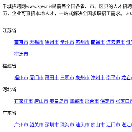
千城招聘网www.zpw.net是覆盖全国各省、市、区县的人
历，企业可直招本地人才，一站式解决全国求职招工需求。 2026
江苏省
南京市
无锡市
徐州市
常州市
苏州市
南通市
连云港市
淮
宿迁市
福建省
福州市
厦门市
莆田市
三明市
泉州市
漳州市
南平市
龙岩
河北省
石家庄市
唐山市
秦皇岛市
邯郸市
邢台市
保定市
张家口
广东省
广州市
韶关市
深圳市
珠海市
汕头市
佛山市
江门市
湛江