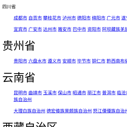
四川省
成都市
自贡市
攀枝花市
泸州市
德阳市
绵阳市
广元市
遂
宜宾市
广安市
达州市
雅安市
巴中市
资阳市
阿坝藏族羌
贵州省
贵阳市
六盘水市
遵义市
安顺市
毕节市
铜仁市
黔西南布
云南省
昆明市
曲靖市
玉溪市
保山市
昭通市
丽江市
普洱市
临沧
族自治州
大理白族自治州
德宏傣族景颇族自治州
怒江傈僳族自治