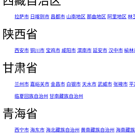
西藏自治区
拉萨市
日喀则市
昌都市
山南地区
那曲地区
阿里地区
林
陕西省
西安市
铜川市
宝鸡市
咸阳市
渭南市
延安市
汉中市
榆林
甘肃省
兰州市
嘉峪关市
金昌市
白银市
天水市
武威市
张掖市
平
临夏回族自治州
甘南藏族自治州
青海省
西宁市
海东市
海北藏族自治州
黄南藏族自治州
海南藏族