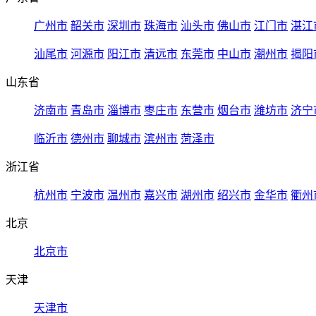
广州市
韶关市
深圳市
珠海市
汕头市
佛山市
江门市
湛江
汕尾市
河源市
阳江市
清远市
东莞市
中山市
潮州市
揭阳
山东省
济南市
青岛市
淄博市
枣庄市
东营市
烟台市
潍坊市
济宁
临沂市
德州市
聊城市
滨州市
菏泽市
浙江省
杭州市
宁波市
温州市
嘉兴市
湖州市
绍兴市
金华市
衢州
北京
北京市
天津
天津市