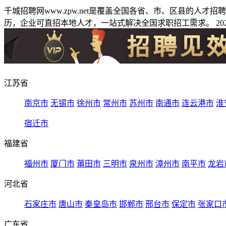
千城招聘网www.zpw.net是覆盖全国各省、市、区县的人
历，企业可直招本地人才，一站式解决全国求职招工需求。 2026
江苏省
南京市
无锡市
徐州市
常州市
苏州市
南通市
连云港市
淮
宿迁市
福建省
福州市
厦门市
莆田市
三明市
泉州市
漳州市
南平市
龙岩
河北省
石家庄市
唐山市
秦皇岛市
邯郸市
邢台市
保定市
张家口
广东省