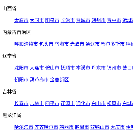
山西省
太原市
大同市
阳泉市
长治市
晋城市
朔州市
晋中市
运城
内蒙古自治区
呼和浩特市
包头市
乌海市
赤峰市
通辽市
鄂尔多斯市
呼
辽宁省
沈阳市
大连市
鞍山市
抚顺市
本溪市
丹东市
锦州市
营口
朝阳市
葫芦岛市
金普新区
吉林省
长春市
吉林市
四平市
辽源市
通化市
白山市
松原市
白城
黑龙江省
哈尔滨市
齐齐哈尔市
鸡西市
鹤岗市
双鸭山市
大庆市
伊