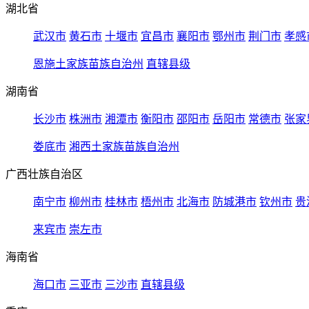
湖北省
武汉市
黄石市
十堰市
宜昌市
襄阳市
鄂州市
荆门市
孝感
恩施土家族苗族自治州
直辖县级
湖南省
长沙市
株洲市
湘潭市
衡阳市
邵阳市
岳阳市
常德市
张家
娄底市
湘西土家族苗族自治州
广西壮族自治区
南宁市
柳州市
桂林市
梧州市
北海市
防城港市
钦州市
贵
来宾市
崇左市
海南省
海口市
三亚市
三沙市
直辖县级