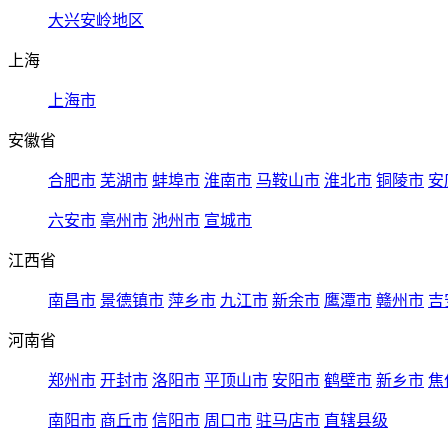
大兴安岭地区
上海
上海市
安徽省
合肥市
芜湖市
蚌埠市
淮南市
马鞍山市
淮北市
铜陵市
安
六安市
亳州市
池州市
宣城市
江西省
南昌市
景德镇市
萍乡市
九江市
新余市
鹰潭市
赣州市
吉
河南省
郑州市
开封市
洛阳市
平顶山市
安阳市
鹤壁市
新乡市
焦
南阳市
商丘市
信阳市
周口市
驻马店市
直辖县级