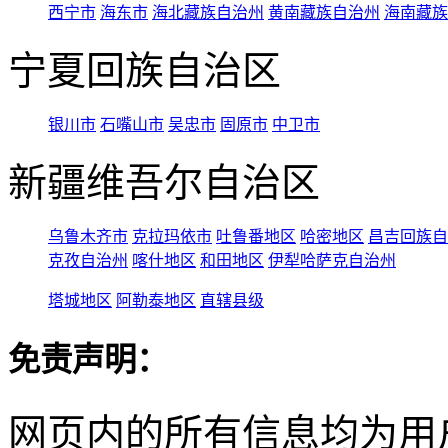
西宁市
海东市
海北藏族自治州
黄南藏族自治州
海南藏族
宁夏回族自治区
银川市
石嘴山市
吴忠市
固原市
中卫市
新疆维吾尔自治区
乌鲁木齐市
克拉玛依市
吐鲁番地区
哈密地区
昌吉回族自
克孜自治州
喀什地区
和田地区
伊犁哈萨克自治州
塔城地区
阿勒泰地区
直辖县级
免责声明：
网页内的所有信息均为用