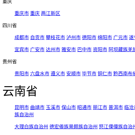
重庆
重庆市
重庆
两江新区
四川省
成都市
自贡市
攀枝花市
泸州市
德阳市
绵阳市
广元市
遂
宜宾市
广安市
达州市
雅安市
巴中市
资阳市
阿坝藏族羌
贵州省
贵阳市
六盘水市
遵义市
安顺市
毕节市
铜仁市
黔西南布
云南省
昆明市
曲靖市
玉溪市
保山市
昭通市
丽江市
普洱市
临沧
族自治州
大理白族自治州
德宏傣族景颇族自治州
怒江傈僳族自治