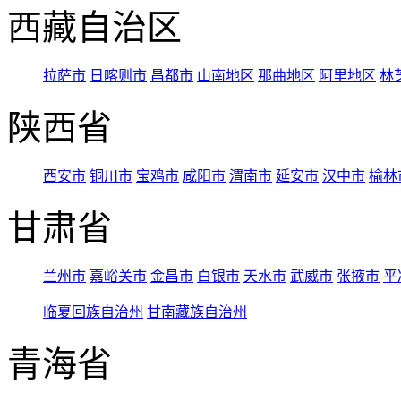
西藏自治区
拉萨市
日喀则市
昌都市
山南地区
那曲地区
阿里地区
林
陕西省
西安市
铜川市
宝鸡市
咸阳市
渭南市
延安市
汉中市
榆林
甘肃省
兰州市
嘉峪关市
金昌市
白银市
天水市
武威市
张掖市
平
临夏回族自治州
甘南藏族自治州
青海省