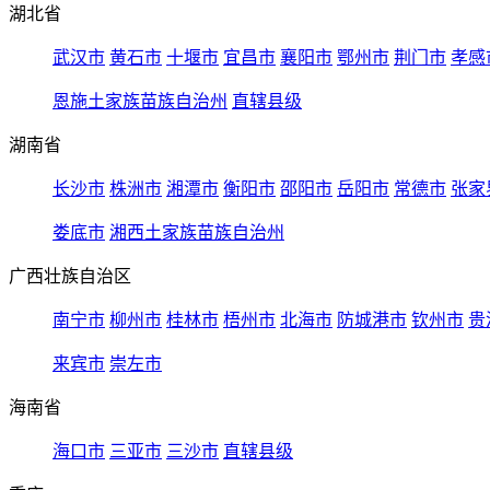
湖北省
武汉市
黄石市
十堰市
宜昌市
襄阳市
鄂州市
荆门市
孝感
恩施土家族苗族自治州
直辖县级
湖南省
长沙市
株洲市
湘潭市
衡阳市
邵阳市
岳阳市
常德市
张家
娄底市
湘西土家族苗族自治州
广西壮族自治区
南宁市
柳州市
桂林市
梧州市
北海市
防城港市
钦州市
贵
来宾市
崇左市
海南省
海口市
三亚市
三沙市
直辖县级