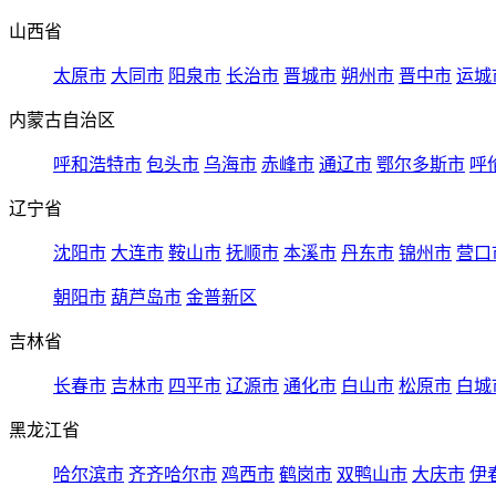
山西省
太原市
大同市
阳泉市
长治市
晋城市
朔州市
晋中市
运城
内蒙古自治区
呼和浩特市
包头市
乌海市
赤峰市
通辽市
鄂尔多斯市
呼
辽宁省
沈阳市
大连市
鞍山市
抚顺市
本溪市
丹东市
锦州市
营口
朝阳市
葫芦岛市
金普新区
吉林省
长春市
吉林市
四平市
辽源市
通化市
白山市
松原市
白城
黑龙江省
哈尔滨市
齐齐哈尔市
鸡西市
鹤岗市
双鸭山市
大庆市
伊