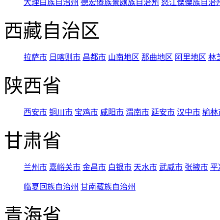
大理白族自治州
德宏傣族景颇族自治州
怒江傈僳族自治
西藏自治区
拉萨市
日喀则市
昌都市
山南地区
那曲地区
阿里地区
林
陕西省
西安市
铜川市
宝鸡市
咸阳市
渭南市
延安市
汉中市
榆林
甘肃省
兰州市
嘉峪关市
金昌市
白银市
天水市
武威市
张掖市
平
临夏回族自治州
甘南藏族自治州
青海省