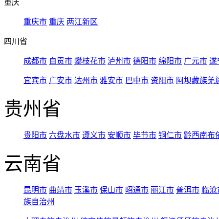
重庆
重庆市
重庆
两江新区
四川省
成都市
自贡市
攀枝花市
泸州市
德阳市
绵阳市
广元市
遂
宜宾市
广安市
达州市
雅安市
巴中市
资阳市
阿坝藏族羌
贵州省
贵阳市
六盘水市
遵义市
安顺市
毕节市
铜仁市
黔西南布
云南省
昆明市
曲靖市
玉溪市
保山市
昭通市
丽江市
普洱市
临沧
族自治州