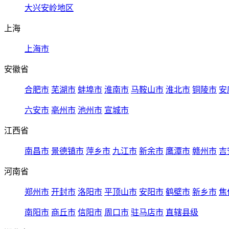
大兴安岭地区
上海
上海市
安徽省
合肥市
芜湖市
蚌埠市
淮南市
马鞍山市
淮北市
铜陵市
安
六安市
亳州市
池州市
宣城市
江西省
南昌市
景德镇市
萍乡市
九江市
新余市
鹰潭市
赣州市
吉
河南省
郑州市
开封市
洛阳市
平顶山市
安阳市
鹤壁市
新乡市
焦
南阳市
商丘市
信阳市
周口市
驻马店市
直辖县级