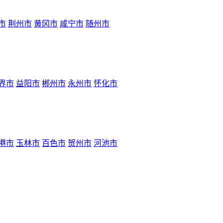
市
荆州市
黄冈市
咸宁市
随州市
界市
益阳市
郴州市
永州市
怀化市
港市
玉林市
百色市
贺州市
河池市