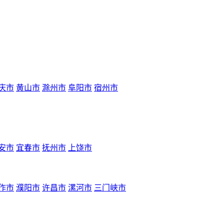
庆市
黄山市
滁州市
阜阳市
宿州市
安市
宜春市
抚州市
上饶市
作市
濮阳市
许昌市
漯河市
三门峡市