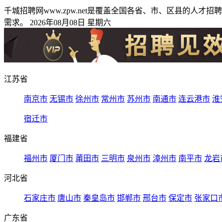
千城招聘网www.zpw.net是覆盖全国各省、市、区县的
需求。 2026年08月08日 星期六
江苏省
南京市
无锡市
徐州市
常州市
苏州市
南通市
连云港市
淮
宿迁市
福建省
福州市
厦门市
莆田市
三明市
泉州市
漳州市
南平市
龙岩
河北省
石家庄市
唐山市
秦皇岛市
邯郸市
邢台市
保定市
张家口
广东省