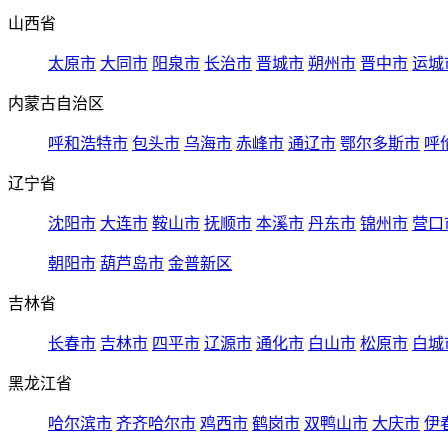
山西省
太原市
大同市
阳泉市
长治市
晋城市
朔州市
晋中市
运城
内蒙古自治区
呼和浩特市
包头市
乌海市
赤峰市
通辽市
鄂尔多斯市
呼
辽宁省
沈阳市
大连市
鞍山市
抚顺市
本溪市
丹东市
锦州市
营口
朝阳市
葫芦岛市
金普新区
吉林省
长春市
吉林市
四平市
辽源市
通化市
白山市
松原市
白城
黑龙江省
哈尔滨市
齐齐哈尔市
鸡西市
鹤岗市
双鸭山市
大庆市
伊