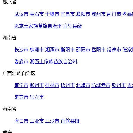
湖北省
武汉市
黄石市
十堰市
宜昌市
襄阳市
鄂州市
荆门市
孝感
恩施土家族苗族自治州
直辖县级
湖南省
长沙市
株洲市
湘潭市
衡阳市
邵阳市
岳阳市
常德市
张家
娄底市
湘西土家族苗族自治州
广西壮族自治区
南宁市
柳州市
桂林市
梧州市
北海市
防城港市
钦州市
贵
来宾市
崇左市
海南省
海口市
三亚市
三沙市
直辖县级
重庆