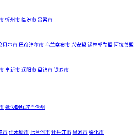
市
忻州市
临汾市
吕梁市
伦贝尔市
巴彦淖尔市
乌兰察布市
兴安盟
锡林郭勒盟
阿拉善盟
市
阜新市
辽阳市
盘锦市
铁岭市
市
延边朝鲜族自治州
春市
佳木斯市
七台河市
牡丹江市
黑河市
绥化市