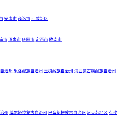
市
安康市
商洛市
西咸新区
凉市
酒泉市
庆阳市
定西市
陇南市
自治州
果洛藏族自治州
玉树藏族自治州
海西蒙古族藏族自治州
治州
博尔塔拉蒙古自治州
巴音郭楞蒙古自治州
阿克苏地区
克孜