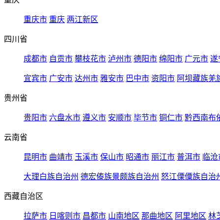
重庆市
重庆
两江新区
四川省
成都市
自贡市
攀枝花市
泸州市
德阳市
绵阳市
广元市
遂
宜宾市
广安市
达州市
雅安市
巴中市
资阳市
阿坝藏族羌
贵州省
贵阳市
六盘水市
遵义市
安顺市
毕节市
铜仁市
黔西南布
云南省
昆明市
曲靖市
玉溪市
保山市
昭通市
丽江市
普洱市
临沧
大理白族自治州
德宏傣族景颇族自治州
怒江傈僳族自治
西藏自治区
拉萨市
日喀则市
昌都市
山南地区
那曲地区
阿里地区
林