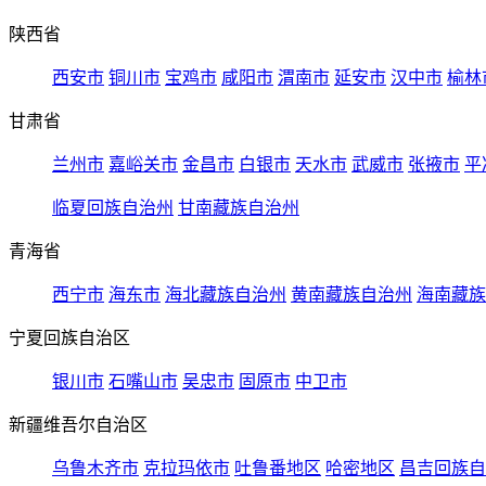
陕西省
西安市
铜川市
宝鸡市
咸阳市
渭南市
延安市
汉中市
榆林
甘肃省
兰州市
嘉峪关市
金昌市
白银市
天水市
武威市
张掖市
平
临夏回族自治州
甘南藏族自治州
青海省
西宁市
海东市
海北藏族自治州
黄南藏族自治州
海南藏族
宁夏回族自治区
银川市
石嘴山市
吴忠市
固原市
中卫市
新疆维吾尔自治区
乌鲁木齐市
克拉玛依市
吐鲁番地区
哈密地区
昌吉回族自