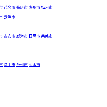
市
茂名市
肇庆市
惠州市
梅州市
市
云浮市
市
泰安市
威海市
日照市
莱芜市
市
舟山市
台州市
丽水市