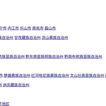
宁市
内江市
乐山市
南充市
眉山市
族自治州
甘孜藏族自治州
凉山彝族自治州
依族苗族自治州
黔东南苗族侗族自治州
黔南布依族苗族自治州
市
楚雄彝族自治州
红河哈尼族彝族自治州
文山壮族苗族自治州
州
迪庆藏族自治州
芝地区