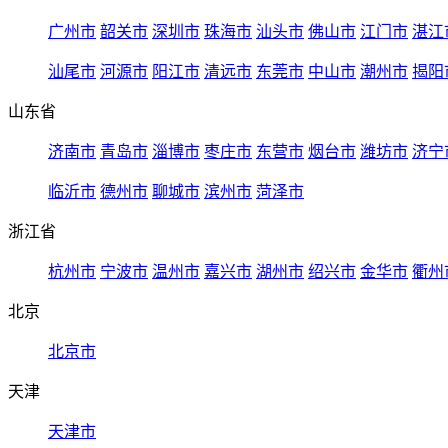
广州市
韶关市
深圳市
珠海市
汕头市
佛山市
江门市
湛江
汕尾市
河源市
阳江市
清远市
东莞市
中山市
潮州市
揭阳
山东省
济南市
青岛市
淄博市
枣庄市
东营市
烟台市
潍坊市
济宁
临沂市
德州市
聊城市
滨州市
菏泽市
浙江省
杭州市
宁波市
温州市
嘉兴市
湖州市
绍兴市
金华市
衢州
北京
北京市
天津
天津市