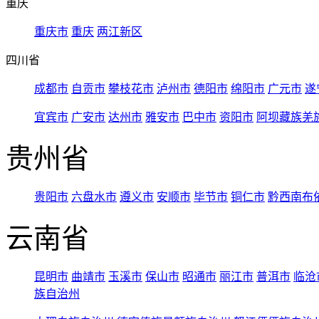
重庆
重庆市
重庆
两江新区
四川省
成都市
自贡市
攀枝花市
泸州市
德阳市
绵阳市
广元市
遂
宜宾市
广安市
达州市
雅安市
巴中市
资阳市
阿坝藏族羌
贵州省
贵阳市
六盘水市
遵义市
安顺市
毕节市
铜仁市
黔西南布
云南省
昆明市
曲靖市
玉溪市
保山市
昭通市
丽江市
普洱市
临沧
族自治州