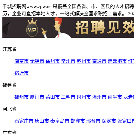
千城招聘网www.zpw.net是覆盖全国各省、市、区县的人
历，企业可直招本地人才，一站式解决全国求职招工需求。 2026
江苏省
南京市
无锡市
徐州市
常州市
苏州市
南通市
连云港市
淮
宿迁市
福建省
福州市
厦门市
莆田市
三明市
泉州市
漳州市
南平市
龙岩
河北省
石家庄市
唐山市
秦皇岛市
邯郸市
邢台市
保定市
张家口
广东省