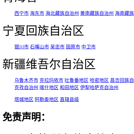
西宁市
海东市
海北藏族自治州
黄南藏族自治州
海南藏族
宁夏回族自治区
银川市
石嘴山市
吴忠市
固原市
中卫市
新疆维吾尔自治区
乌鲁木齐市
克拉玛依市
吐鲁番地区
哈密地区
昌吉回族自
克孜自治州
喀什地区
和田地区
伊犁哈萨克自治州
塔城地区
阿勒泰地区
直辖县级
免责声明：