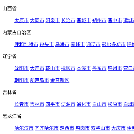
山西省
太原市
大同市
阳泉市
长治市
晋城市
朔州市
晋中市
运城
内蒙古自治区
呼和浩特市
包头市
乌海市
赤峰市
通辽市
鄂尔多斯市
呼
辽宁省
沈阳市
大连市
鞍山市
抚顺市
本溪市
丹东市
锦州市
营口
朝阳市
葫芦岛市
金普新区
吉林省
长春市
吉林市
四平市
辽源市
通化市
白山市
松原市
白城
黑龙江省
哈尔滨市
齐齐哈尔市
鸡西市
鹤岗市
双鸭山市
大庆市
伊