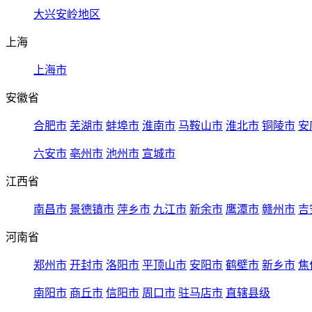
大兴安岭地区
上海
上海市
安徽省
合肥市
芜湖市
蚌埠市
淮南市
马鞍山市
淮北市
铜陵市
安
六安市
亳州市
池州市
宣城市
江西省
南昌市
景德镇市
萍乡市
九江市
新余市
鹰潭市
赣州市
吉
河南省
郑州市
开封市
洛阳市
平顶山市
安阳市
鹤壁市
新乡市
焦
南阳市
商丘市
信阳市
周口市
驻马店市
直辖县级