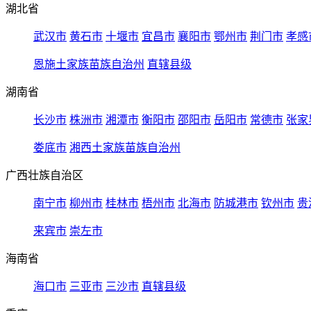
湖北省
武汉市
黄石市
十堰市
宜昌市
襄阳市
鄂州市
荆门市
孝感
恩施土家族苗族自治州
直辖县级
湖南省
长沙市
株洲市
湘潭市
衡阳市
邵阳市
岳阳市
常德市
张家
娄底市
湘西土家族苗族自治州
广西壮族自治区
南宁市
柳州市
桂林市
梧州市
北海市
防城港市
钦州市
贵
来宾市
崇左市
海南省
海口市
三亚市
三沙市
直辖县级