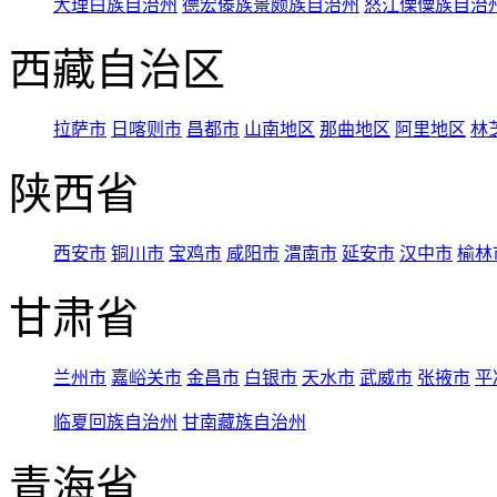
大理白族自治州
德宏傣族景颇族自治州
怒江傈僳族自治
西藏自治区
拉萨市
日喀则市
昌都市
山南地区
那曲地区
阿里地区
林
陕西省
西安市
铜川市
宝鸡市
咸阳市
渭南市
延安市
汉中市
榆林
甘肃省
兰州市
嘉峪关市
金昌市
白银市
天水市
武威市
张掖市
平
临夏回族自治州
甘南藏族自治州
青海省