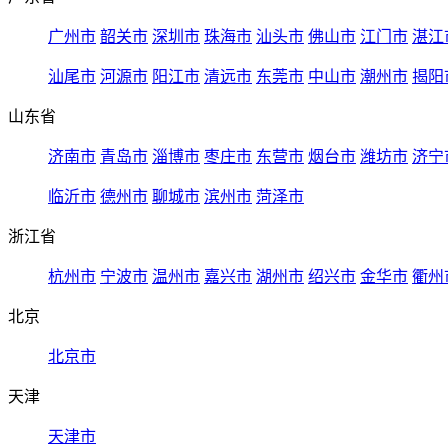
广州市
韶关市
深圳市
珠海市
汕头市
佛山市
江门市
湛江
汕尾市
河源市
阳江市
清远市
东莞市
中山市
潮州市
揭阳
山东省
济南市
青岛市
淄博市
枣庄市
东营市
烟台市
潍坊市
济宁
临沂市
德州市
聊城市
滨州市
菏泽市
浙江省
杭州市
宁波市
温州市
嘉兴市
湖州市
绍兴市
金华市
衢州
北京
北京市
天津
天津市