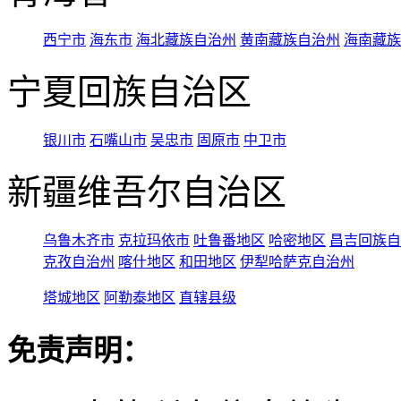
西宁市
海东市
海北藏族自治州
黄南藏族自治州
海南藏族
宁夏回族自治区
银川市
石嘴山市
吴忠市
固原市
中卫市
新疆维吾尔自治区
乌鲁木齐市
克拉玛依市
吐鲁番地区
哈密地区
昌吉回族自
克孜自治州
喀什地区
和田地区
伊犁哈萨克自治州
塔城地区
阿勒泰地区
直辖县级
免责声明：