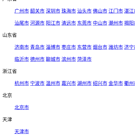
广州市
韶关市
深圳市
珠海市
汕头市
佛山市
江门市
湛江
汕尾市
河源市
阳江市
清远市
东莞市
中山市
潮州市
揭阳
山东省
济南市
青岛市
淄博市
枣庄市
东营市
烟台市
潍坊市
济宁
临沂市
德州市
聊城市
滨州市
菏泽市
浙江省
杭州市
宁波市
温州市
嘉兴市
湖州市
绍兴市
金华市
衢州
北京
北京市
天津
天津市