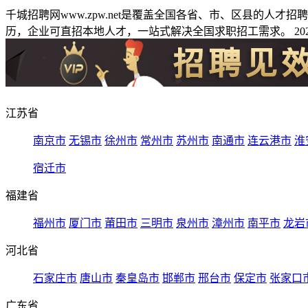
千城招聘网www.zpw.net是覆盖全国各省、市、区县的人
历，企业可直招本地人才，一站式解决全国求职招工需求。 2026
江苏省
南京市
无锡市
徐州市
常州市
苏州市
南通市
连云港市
淮
宿迁市
福建省
福州市
厦门市
莆田市
三明市
泉州市
漳州市
南平市
龙岩
河北省
石家庄市
唐山市
秦皇岛市
邯郸市
邢台市
保定市
张家口
广东省