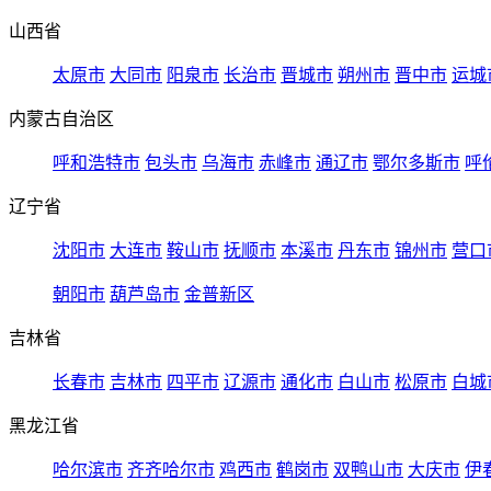
山西省
太原市
大同市
阳泉市
长治市
晋城市
朔州市
晋中市
运城
内蒙古自治区
呼和浩特市
包头市
乌海市
赤峰市
通辽市
鄂尔多斯市
呼
辽宁省
沈阳市
大连市
鞍山市
抚顺市
本溪市
丹东市
锦州市
营口
朝阳市
葫芦岛市
金普新区
吉林省
长春市
吉林市
四平市
辽源市
通化市
白山市
松原市
白城
黑龙江省
哈尔滨市
齐齐哈尔市
鸡西市
鹤岗市
双鸭山市
大庆市
伊