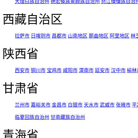
大理白族自治州
德宏傣族景颇族自治州
怒江傈僳族自治
西藏自治区
拉萨市
日喀则市
昌都市
山南地区
那曲地区
阿里地区
林
陕西省
西安市
铜川市
宝鸡市
咸阳市
渭南市
延安市
汉中市
榆林
甘肃省
兰州市
嘉峪关市
金昌市
白银市
天水市
武威市
张掖市
平
临夏回族自治州
甘南藏族自治州
青海省