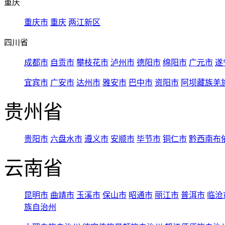
重庆
重庆市
重庆
两江新区
四川省
成都市
自贡市
攀枝花市
泸州市
德阳市
绵阳市
广元市
遂
宜宾市
广安市
达州市
雅安市
巴中市
资阳市
阿坝藏族羌
贵州省
贵阳市
六盘水市
遵义市
安顺市
毕节市
铜仁市
黔西南布
云南省
昆明市
曲靖市
玉溪市
保山市
昭通市
丽江市
普洱市
临沧
族自治州