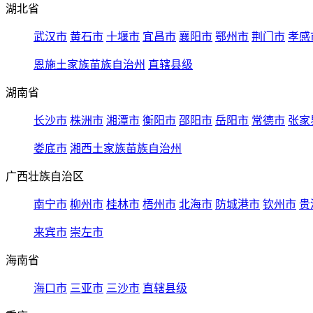
湖北省
武汉市
黄石市
十堰市
宜昌市
襄阳市
鄂州市
荆门市
孝感
恩施土家族苗族自治州
直辖县级
湖南省
长沙市
株洲市
湘潭市
衡阳市
邵阳市
岳阳市
常德市
张家
娄底市
湘西土家族苗族自治州
广西壮族自治区
南宁市
柳州市
桂林市
梧州市
北海市
防城港市
钦州市
贵
来宾市
崇左市
海南省
海口市
三亚市
三沙市
直辖县级