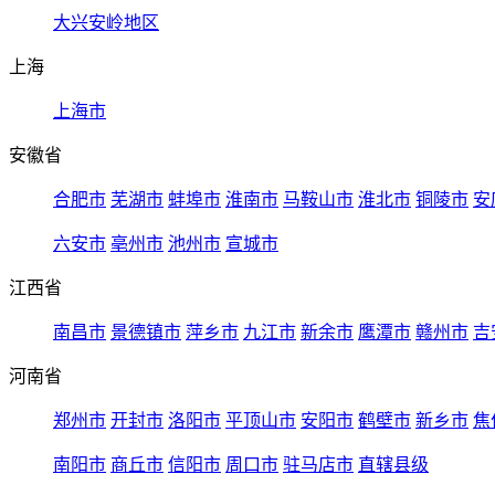
大兴安岭地区
上海
上海市
安徽省
合肥市
芜湖市
蚌埠市
淮南市
马鞍山市
淮北市
铜陵市
安
六安市
亳州市
池州市
宣城市
江西省
南昌市
景德镇市
萍乡市
九江市
新余市
鹰潭市
赣州市
吉
河南省
郑州市
开封市
洛阳市
平顶山市
安阳市
鹤壁市
新乡市
焦
南阳市
商丘市
信阳市
周口市
驻马店市
直辖县级